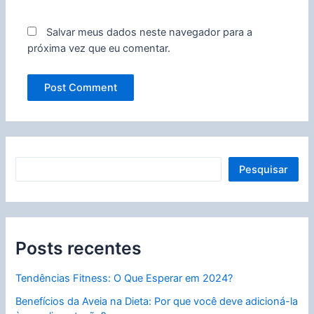
Salvar meus dados neste navegador para a
próxima vez que eu comentar.
P
Pesquisar
e
s
q
Posts recentes
u
i
Tendências Fitness: O Que Esperar em 2024?
s
Benefícios da Aveia na Dieta: Por que você deve adicioná-la
a