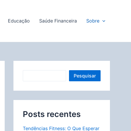
Educação
Saúde Financeira
Sobre
P
Pesquisar
e
s
q
u
Posts recentes
i
Tendências Fitness: O Que Esperar
s