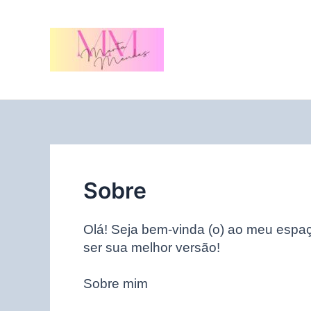
Ir
para
o
conteúdo
Sobre
Olá! Seja bem-vinda (o) ao meu espaç
ser sua melhor versão!
Sobre mim